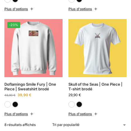
Plus d'options
Plus d'options
-20%
Doflamingo Smile Fury | One
Skull of the Seas | One Piece |
Piece | Sweatshirt brodé
T-shirt brodé
39,90
€
29,90
€
49,90
€
Blanc
Noir
Blanc
Noir
Plus d'options
Plus d'options
8 résultats affichés