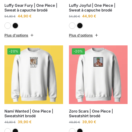
Luffy Gear Fury | One Piece |
Luffy Joyful | One Piece |
Sweat à capuche brodé
Sweat à capuche brodé
44,90
€
44,90
€
54,90
€
54,90
€
Blanc
Noir
Blanc
Noir
Plus d'options
Plus d'options
-20%
-20%
Nami Wanted | One Piece |
Zoro Scars | One Piece |
Sweatshirt brodé
Sweatshirt brodé
39,90
€
39,90
€
49,90
€
49,90
€
Blanc
Noir
Blanc
Noir