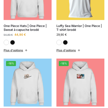
One Piece Hats | One Piece |
Luffy Sea Warrior | One Piece |
Sweat à capuche brodé
T-shirt brodé
44,90
€
29,90
€
54,90
€
Blanc
Noir
Blanc
Noir
Plus d'options
Plus d'options
-18%
-18%