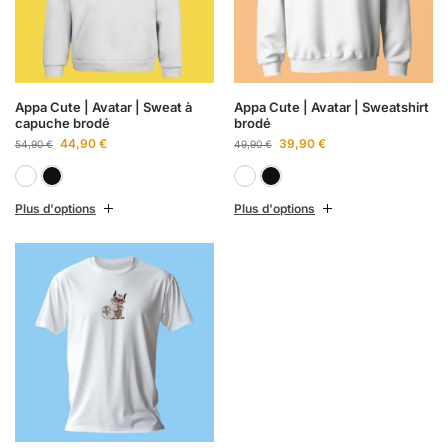
Appa Cute | Avatar | Sweat à
Appa Cute | Avatar | Sweatshirt
capuche brodé
brodé
44,90
€
39,90
€
54,90
€
49,90
€
Blanc
Noir
Blanc
Noir
Plus d'options
Plus d'options