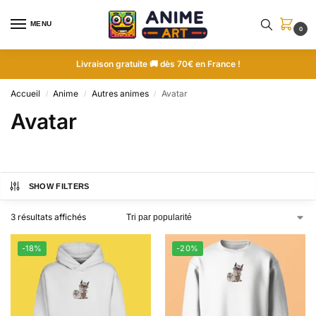
MENU
0
Livraison gratuite 🚚 dès 70€ en France !
Accueil
Anime
Autres animes
Avatar
/
/
/
Avatar
SHOW FILTERS
3 résultats affichés
-18%
-20%